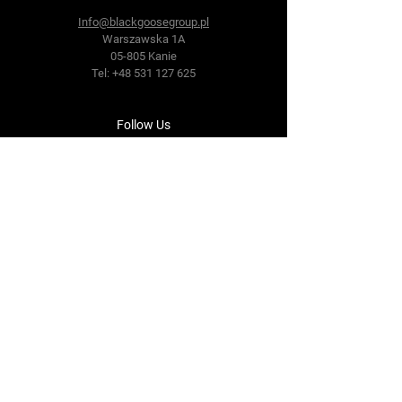
Info@blackgoosegroup.pl
Warszawska 1A
05-805 Kanie
Tel:
+48 531 127 625
Follow Us
Facebook
Instagram
Polityka prywatności
Refund Policy
Pliki Cookie