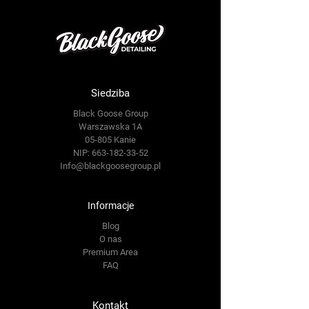
Siedziba
Black Goose Group
Warszawska 1A
05-805 Kanie
NIP:
663-182-33-52
Info@blackgoosegroup.pl
Informacje
Blog
O nas
Premium Area
FAQ
Kontakt